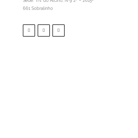
Sede: Trv. do Alcino, Nº9 2º – 2615-
661 Sobralinho