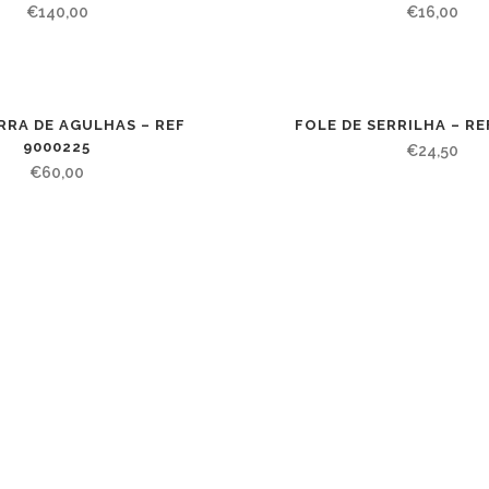
€
140,00
€
16,00
RRA DE AGULHAS – REF
FOLE DE SERRILHA – RE
9000225
€
24,50
€
60,00