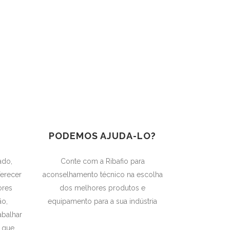
PODEMOS AJUDA-LO?
ado,
Conte com a Ribafio para
erecer
aconselhamento técnico na escolha
ores
dos melhores produtos e
ão,
equipamento para a sua indústria
balhar
 que