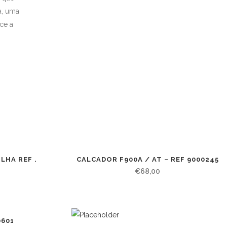
a, uma
ce a
LHA REF .
CALCADOR F900A / AT – REF 9000245
€
68,00
0601