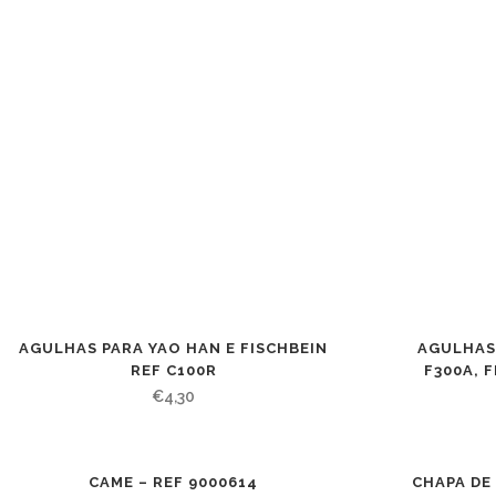
AGULHAS PARA YAO HAN E FISCHBEIN
AGULHAS 
REF C100R
F300A, F
€
4,30
CAME – REF 9000614
CHAPA DE